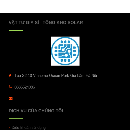
VẬT TƯ GIÁ SỈ - TỔNG KHO SOLAR
Tòa S2.10 Vinhome Ocean Park Gia Lâm Hà Nội
0886524086
DỊCH VỤ CỦA CHÚNG TÔI
Điều khoản sử dụng