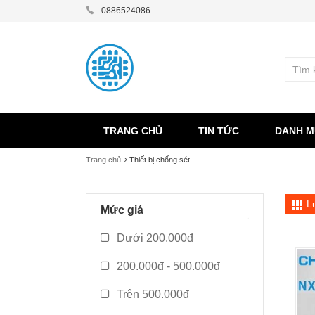
0886524086
TRANG CHỦ
TIN TỨC
DANH M
Trang chủ
Thiết bị chống sét
L
Mức giá
Dưới 200.000đ
200.000đ - 500.000đ
Trên 500.000đ