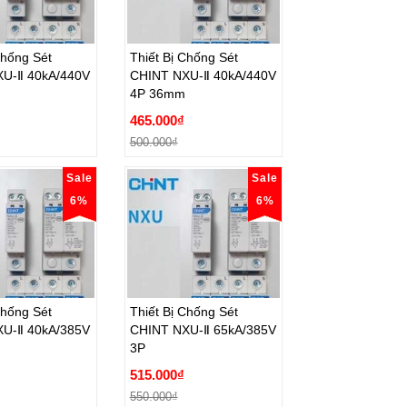
Chống Sét
Thiết Bị Chống Sét
U-Ⅱ 40kA/440V
CHINT NXU-Ⅱ 40kA/440V
4P 36mm
Chống Sét
Thiết Bị Chống Sét
U-Ⅱ 40kA/440V
CHINT NXU-Ⅱ 40kA/440V
465.000₫
4P 36mm
500.000₫
465.000₫
ặt hàng
Đặt hàng
500.000₫
Sale
Sale
6%
6%
Chống Sét
Thiết Bị Chống Sét
U-Ⅱ 40kA/385V
CHINT NXU-Ⅱ 65kA/385V
3P
Chống Sét
Thiết Bị Chống Sét
U-Ⅱ 40kA/385V
CHINT NXU-Ⅱ 65kA/385V
515.000₫
3P
550.000₫
515.000₫
ặt hàng
Đặt hàng
550.000₫