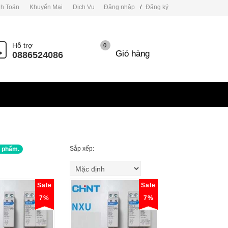
h Toán
Khuyến Mại
Dịch Vụ
Đăng nhập
/
Đăng ký
Hỗ trợ
0
Giỏ hàng
0886524086
Sắp xếp:
 phẩm.
Sale
Sale
7%
7%