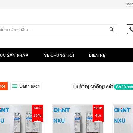
Than
ỤC SẢN PHẨM
VỀ CHÚNG TÔI
LIÊN HỆ
ưới
Danh sách
Thiết bị chống sét
Có
13
sản
Sale
Sale
10%
6%