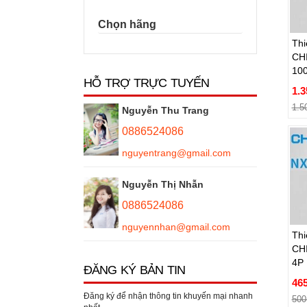
Thi
Chọn hãng
CH
10
Thi
CH
1.3
10
1.5
HỖ TRỢ TRỰC TUYẾN
1.3
1.5
Nguyễn Thu Trang
0886524086
nguyentrang@gmail.com
Nguyễn Thị Nhẫn
Thi
0886524086
CH
nguyennhan@gmail.com
4P
Thi
CH
465
4P
500
ĐĂNG KÝ BẢN TIN
465
Đăng ký để nhận thông tin khuyến mại nhanh
500