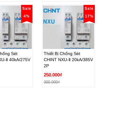
Sale
Sale
4%
17%
Chống Sét
Thiết Bị Chống Sét
U-Ⅱ 40kA/275V
CHINT NXU-Ⅱ 20kA/385V
2P
Chống Sét
Thiết Bị Chống Sét
U-Ⅱ 40kA/275V
CHINT NXU-Ⅱ 20kA/385V
250.000₫
2P
300.000₫
250.000₫
ặt hàng
Đặt hàng
300.000₫