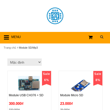
MENU
Trang chủ
Module SD/Mp3
Sale
Sale
6%
8%
Module USB CH376 + SD
Module Micro SD
Module USB CH376 + SD
Module Micro SD
300.000₫
23.000₫
320.000₫
25.000₫