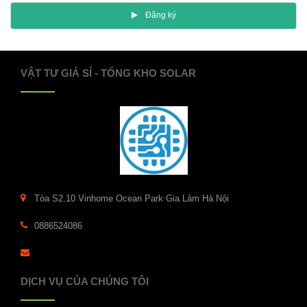
Ðăng ký
VẬT TƯ GIÁ SỈ - TỔNG KHO SOLAR
Tòa S2.10 Vinhome Ocean Park Gia Lâm Hà Nội
0886524086
DỊCH VỤ CỦA CHÚNG TÔI