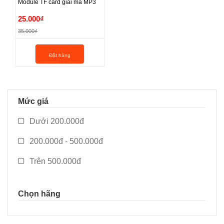
Module TF card giải mã MP3
Module TF card giải mã MP3
25.000₫
35.000₫
25.000₫
Đặt hàng
35.000₫
Mức giá
Dưới 200.000đ
200.000đ - 500.000đ
Trên 500.000đ
Chọn hãng