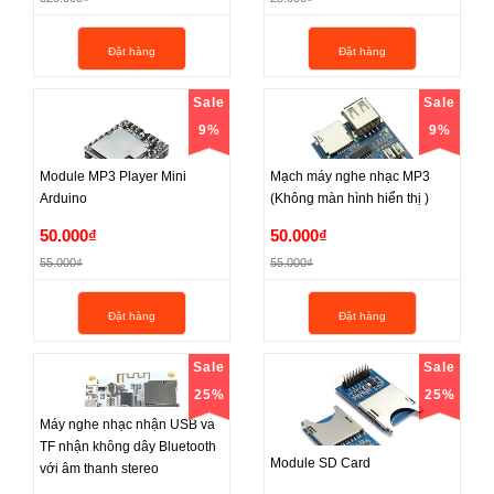
300.000₫
23.000₫
Đặt hàng
Đặt hàng
320.000₫
25.000₫
Sale
Sale
9%
9%
Module MP3 Player Mini
Mạch máy nghe nhạc MP3
Arduino
(Không màn hình hiển thị )
Module MP3 Player Mini
Mạch máy nghe nhạc MP3
50.000₫
50.000₫
Arduino
(Không màn hình hiển thị )
55.000₫
55.000₫
50.000₫
50.000₫
Đặt hàng
Đặt hàng
55.000₫
55.000₫
Sale
Sale
25%
25%
Máy nghe nhạc nhận USB và
TF nhận không dây Bluetooth
Module SD Card
Máy nghe nhạc nhận USB và
với âm thanh stereo