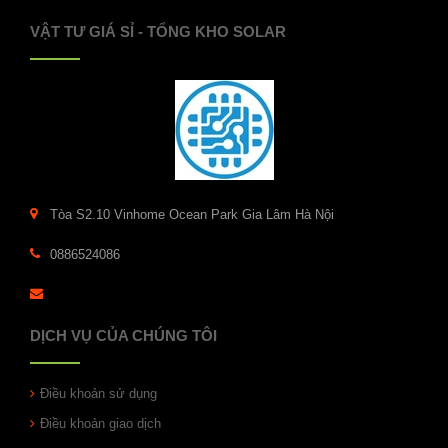
VẬT TƯ GIÁ SỈ - TỔNG KHO SOLAR
Tòa S2.10 Vinhome Ocean Park Gia Lâm Hà Nội
0886524086
DỊCH VỤ CỦA CHÚNG TÔI
Điều khoản sử dụng
Điều khoản giao dịch