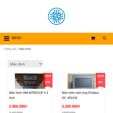
MENU
Trang chủ
Màn hình
Sale
Sale
8%
9%
Màn hình HMI MT6051IP 4.3
Màn hình cảm ứng Proface
Inch
GC-4501W
Màn hình HMI MT6051IP 4.3
Màn hình cảm ứng Proface
2.950.000₫
3.200.000₫
Inch
GC-4501W
3.200.000₫
3.500.000₫