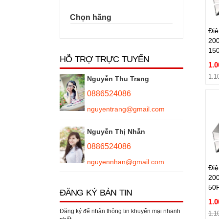
Điệ
Chọn hãng
20
15
Điệ
20
1.0
15
1.1
HỖ TRỢ TRỰC TUYẾN
1.0
1.1
Nguyễn Thu Trang
0886524086
nguyentrang@gmail.com
Nguyễn Thị Nhẫn
Điệ
0886524086
20
nguyennhan@gmail.com
50
Điệ
20
1.0
50
1.1
ĐĂNG KÝ BẢN TIN
1.0
Đăng ký để nhận thông tin khuyến mại nhanh
1.1