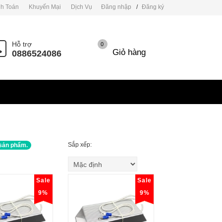
h Toán
Khuyến Mại
Dịch Vụ
Đăng nhập
/
Đăng ký
Hỗ trợ
0
Giỏ hàng
0886524086
Sắp xếp:
sản phẩm.
Sale
Sale
9%
9%