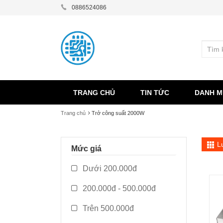
0886524086
TRANG CHỦ
TIN TỨC
DANH M
Trang chủ
Trở công suất 2000W
L
Mức giá
Dưới 200.000đ
200.000đ - 500.000đ
Trên 500.000đ