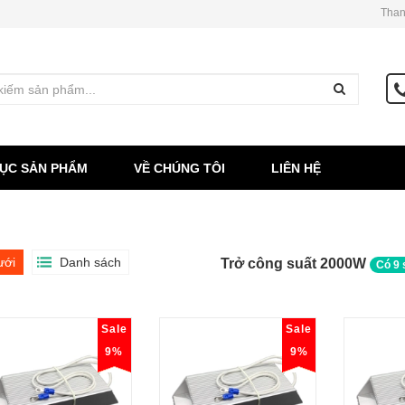
Than
ỤC SẢN PHẨM
VỀ CHÚNG TÔI
LIÊN HỆ
ưới
Danh sách
Trở công suất 2000W
Có
9
Sale
Sale
9%
9%