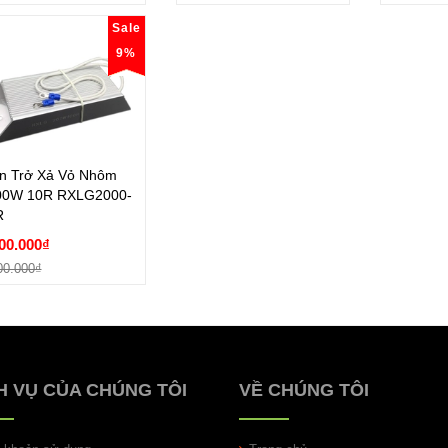
Sale
9%
n Trở Xả Vỏ Nhôm
00W 10R RXLG2000-
R
n Trở Xả Vỏ Nhôm
00W 10R RXLG2000-
00.000₫
R
00.000₫
00.000₫
Đặt hàng
00.000₫
H VỤ CỦA CHÚNG TÔI
VỀ CHÚNG TÔI