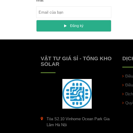
nhất
Ðăng ký
VẬT TƯ GIÁ SỈ - TỔNG KHO
DỊC
SOLAR
Điề
Điề
Dịch
Quyề
Tòa S2.10 Vinhome Ocean Park Gia
Lâm Hà Nội