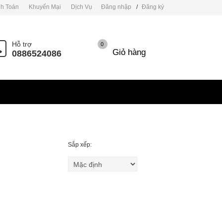
h Toán
Khuyến Mại
Dịch Vụ
Đăng nhập
/
Đăng ký
Hỗ trợ
0
Giỏ hàng
0886524086
Sắp xếp: