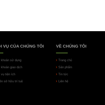
H VỤ CỦA CHÚNG TÔI
VỀ CHÚNG TÔI
u khoản sử dụng
Trang chủ
u khoản giao dịch
Sản phẩm
 vụ tiện ích
Tin tức
n sở hữu trí tuệ
Liên hệ