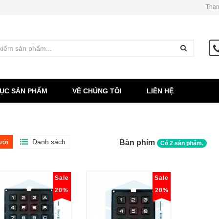
Than
ỤC SẢN PHẨM
VỀ CHÚNG TÔI
LIÊN HỆ
ưới
Danh sách
Bàn phím
Có
2
sản phẩm.
Sale
Sale
20%
20%