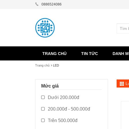
0886524086
TRANG CHỦ
TIN TỨC
DANH M
Trang chủ
LED
L
Mức giá
Dưới 200.000đ
200.000đ - 500.000đ
Trên 500.000đ