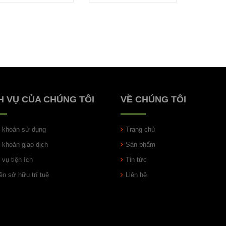
H VỤ CỦA CHÚNG TÔI
VỀ CHÚNG TÔI
u khoản sử dụng
Trang chủ
u khoản giao dịch
Sản phẩm
 vụ tiện ích
Tin tức
n sở hữu trí tuệ
Liên hệ