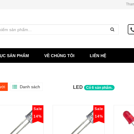
Than
ỤC SẢN PHẨM
VỀ CHÚNG TÔI
LIÊN HỆ
ưới
Danh sách
LED
Có
6
sản phẩm.
Sale
Sale
14%
14%