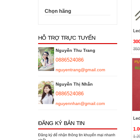
Chọn hãng
Le
30
Le
350
HỖ TRỢ TRỰC TUYẾN
30
350
Nguyễn Thu Trang
0886524086
nguyentrang@gmail.com
Nguyễn Thị Nhẫn
0886524086
nguyennhan@gmail.com
Le
1.0
Le
1.2
ĐĂNG KÝ BẢN TIN
1.0
Đăng ký để nhận thông tin khuyến mại nhanh
1.2