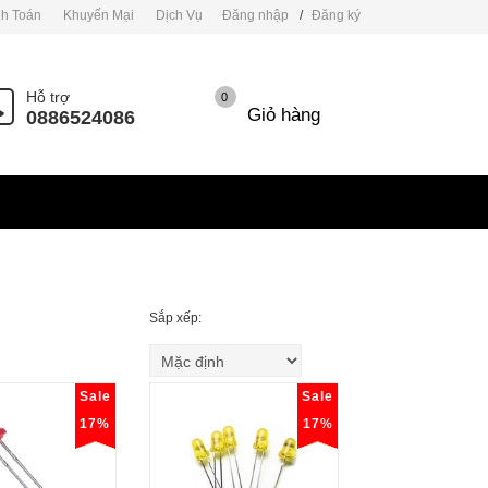
h Toán
Khuyến Mại
Dịch Vụ
Đăng nhập
/
Đăng ký
Hỗ trợ
0
Giỏ hàng
0886524086
Sắp xếp:
Sale
Sale
17%
17%