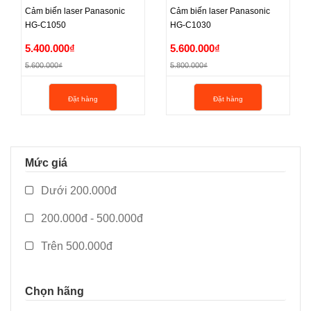
Cảm biến laser Panasonic
Cảm biến laser Panasonic
HG-C1050
HG-C1030
Cảm biến laser Panasonic
Cảm biến laser Panasonic
5.400.000₫
5.600.000₫
HG-C1050
HG-C1030
5.600.000₫
5.800.000₫
5.400.000₫
5.600.000₫
Đặt hàng
Đặt hàng
5.600.000₫
5.800.000₫
Mức giá
Dưới 200.000đ
200.000đ - 500.000đ
Trên 500.000đ
Chọn hãng