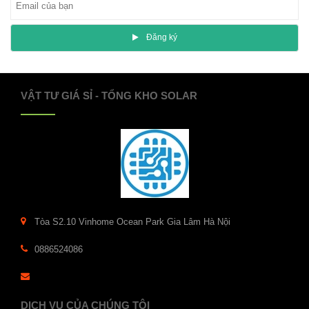
Ðăng ký
VẬT TƯ GIÁ SỈ - TỔNG KHO SOLAR
Tòa S2.10 Vinhome Ocean Park Gia Lâm Hà Nội
0886524086
DỊCH VỤ CỦA CHÚNG TÔI