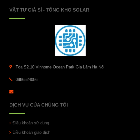
VẬT TƯ GIÁ SỈ - TỔNG KHO SOLAR
Tòa S2.10 Vinhome Ocean Park Gia Lâm Hà Nội
0886524086
DỊCH VỤ CỦA CHÚNG TÔI
Điều khoản sử dụng
Điều khoản giao dịch