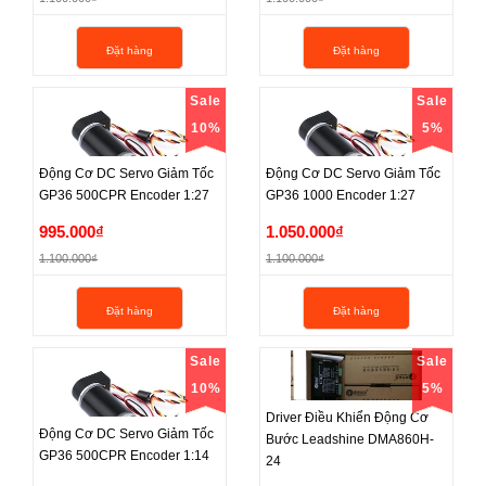
1.050.000₫
990.000₫
Đặt hàng
Đặt hàng
1.100.000₫
1.100.000₫
Sale
Sale
10%
5%
Động Cơ DC Servo Giảm Tốc
Động Cơ DC Servo Giảm Tốc
GP36 500CPR Encoder 1:27
GP36 1000 Encoder 1:27
Động Cơ DC Servo Giảm Tốc
Động Cơ DC Servo Giảm Tốc
995.000₫
1.050.000₫
GP36 500CPR Encoder 1:27
GP36 1000 Encoder 1:27
1.100.000₫
1.100.000₫
995.000₫
1.050.000₫
Đặt hàng
Đặt hàng
1.100.000₫
1.100.000₫
Sale
Sale
10%
5%
Driver Điều Khiển Động Cơ
Động Cơ DC Servo Giảm Tốc
Bước Leadshine DMA860H-
GP36 500CPR Encoder 1:14
Động Cơ DC Servo Giảm Tốc
Driver Điều Khiển Động Cơ
24