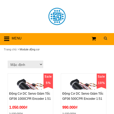
MENU
Trang chủ
Module động cơ
Sale
Sale
5%
10%
Động Cơ DC Servo Giảm Tốc
Động Cơ DC Servo Giảm Tốc
GP36 1000CPR Encoder 1:51
GP36 500CPR Encoder 1:51
Động Cơ DC Servo Giảm Tốc
Động Cơ DC Servo Giảm Tốc
1.050.000₫
990.000₫
GP36 1000CPR Encoder 1:51
GP36 500CPR Encoder 1:51
1.100.000₫
1.100.000₫