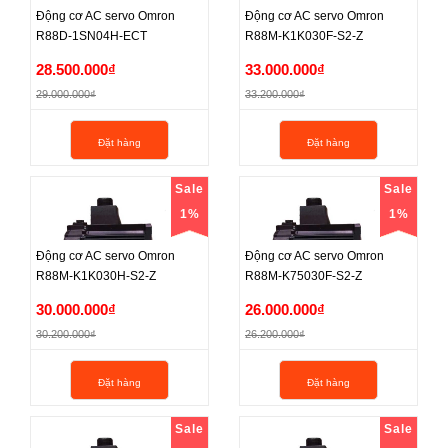
Động cơ AC servo Omron
Động cơ AC servo Omron
R88D-1SN04H-ECT
R88M-K1K030F-S2-Z
Động cơ AC servo Omron
Động cơ AC servo Omron
28.500.000₫
33.000.000₫
R88D-1SN04H-ECT
R88M-K1K030F-S2-Z
29.000.000₫
33.200.000₫
28.500.000₫
33.000.000₫
Đặt hàng
Đặt hàng
29.000.000₫
33.200.000₫
Sale
Sale
1%
1%
Động cơ AC servo Omron
Động cơ AC servo Omron
R88M-K1K030H-S2-Z
R88M-K75030F-S2-Z
Động cơ AC servo Omron
Động cơ AC servo Omron
30.000.000₫
26.000.000₫
R88M-K1K030H-S2-Z
R88M-K75030F-S2-Z
30.200.000₫
26.200.000₫
30.000.000₫
26.000.000₫
Đặt hàng
Đặt hàng
30.200.000₫
26.200.000₫
Sale
Sale