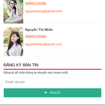
0886524086
nguyentrang@gmail.com
Nguyễn Thị Nhẫn
0886524086
nguyennhan@gmail.com
ĐĂNG KÝ BẢN TIN
Đăng ký để nhận thông tin khuyến mại nhanh nhất
Ðăng ký