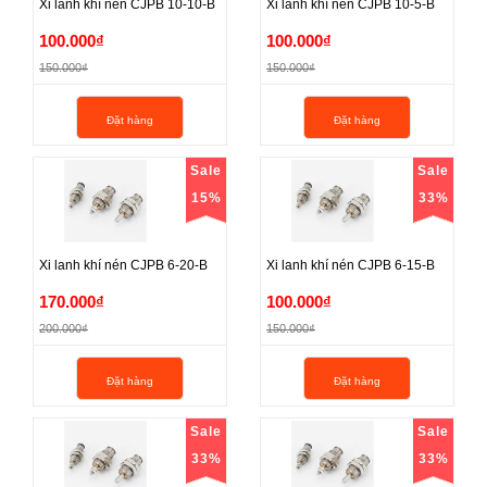
Xi lanh khí nén CJPB 10-10-B
Xi lanh khí nén CJPB 10-5-B
Xi lanh khí nén CJPB 10-10-B
Xi lanh khí nén CJPB 10-5-B
100.000₫
100.000₫
150.000₫
150.000₫
100.000₫
100.000₫
Đặt hàng
Đặt hàng
150.000₫
150.000₫
Sale
Sale
15%
33%
Xi lanh khí nén CJPB 6-20-B
Xi lanh khí nén CJPB 6-15-B
Xi lanh khí nén CJPB 6-20-B
Xi lanh khí nén CJPB 6-15-B
170.000₫
100.000₫
200.000₫
150.000₫
170.000₫
100.000₫
Đặt hàng
Đặt hàng
200.000₫
150.000₫
Sale
Sale
33%
33%