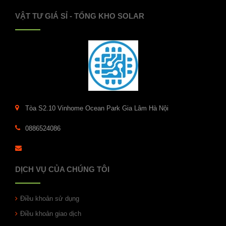
VẬT TƯ GIÁ SỈ - TỔNG KHO SOLAR
Tòa S2.10 Vinhome Ocean Park Gia Lâm Hà Nội
0886524086
DỊCH VỤ CỦA CHÚNG TÔI
Điều khoản sử dụng
Điều khoản giao dịch