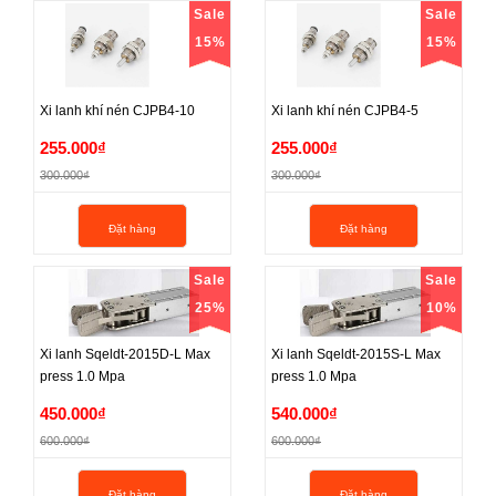
Sale
Sale
15%
15%
Xi lanh khí nén CJPB4-10
Xi lanh khí nén CJPB4-5
Xi lanh khí nén CJPB4-10
Xi lanh khí nén CJPB4-5
255.000₫
255.000₫
300.000₫
300.000₫
255.000₫
255.000₫
Đặt hàng
Đặt hàng
300.000₫
300.000₫
Sale
Sale
25%
10%
Xi lanh Sqeldt-2015D-L Max
Xi lanh Sqeldt-2015S-L Max
press 1.0 Mpa
press 1.0 Mpa
Xi lanh Sqeldt-2015D-L Max
Xi lanh Sqeldt-2015S-L Max
450.000₫
540.000₫
press 1.0 Mpa
press 1.0 Mpa
600.000₫
600.000₫
450.000₫
540.000₫
Đặt hàng
Đặt hàng