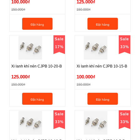
Xi lanh khí nén CJPS 6-5
Xi lanh khí nén CJPB 15-5-B
100.000₫
125.000₫
150.000₫
150.000₫
100.000₫
125.000₫
Đặt hàng
Đặt hàng
150.000₫
150.000₫
Sale
Sale
17%
33%
Xi lanh khí nén CJPB 10-20-B
Xi lanh khí nén CJPB 10-15-B
Xi lanh khí nén CJPB 10-20-B
Xi lanh khí nén CJPB 10-15-B
125.000₫
100.000₫
150.000₫
150.000₫
125.000₫
100.000₫
Đặt hàng
Đặt hàng
150.000₫
150.000₫
Sale
Sale
33%
33%