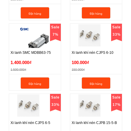
420.000₫
420.000₫
Đặt hàng
Đặt hàng
550.000₫
500.000₫
Sale
Sale
7%
33%
Xi lanh SMC MDBB63-75
Xi lanh khí nén CJPS 6-10
Xi lanh SMC MDBB63-75
Xi lanh khí nén CJPS 6-10
1.400.000₫
100.000₫
1.500.000₫
150.000₫
1.400.000₫
100.000₫
Đặt hàng
Đặt hàng
1.500.000₫
150.000₫
Sale
Sale
33%
17%
Xi lanh khí nén CJPS 6-5
Xi lanh khí nén CJPB 15-5-B