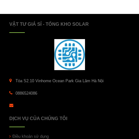
VẬT TƯ GIÁ SỈ - TỔNG KHO SOLAR
Tòa S2.10 Vinhome Ocean Park Gia Lâm Hà Nội
0886524086
DỊCH VỤ CỦA CHÚNG TÔI
Điều khoản sử dụng