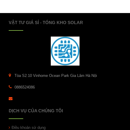
VẬT TƯ GIÁ SỈ - TỔNG KHO SOLAR
Tòa S2.10 Vinhome Ocean Park Gia Lâm Hà Nội
0886524086
DỊCH VỤ CỦA CHÚNG TÔI
Điều khoản sử dụng