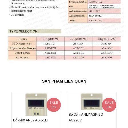
SẢN PHẨM LIÊN QUAN
SALE
SALE
1%
2%
Bộ đếm ANLY ASK-2D
Bộ đếm ANLY ASK-1D
AC220V
Bộ đếm ANLY ASK-2D