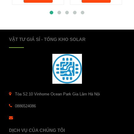
VẬT TƯ GIÁ SỈ - TỔNG KHO SOLAR
Tòa S2.10 Vinhome Ocean Park Gia Lâm Hà Nội
0886524086
DỊCH VỤ CỦA CHÚNG TÔI