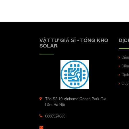
VẬT TƯ GIÁ SỈ - TỔNG KHO
DỊC
SOLAR
Điề
Điề
Dịch
Quyề
Tòa S2.10 Vinhome Ocean Park Gia
Lâm Hà Nội
0886524086