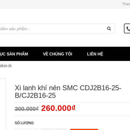
Than
ỤC SẢN PHẨM
VỀ CHÚNG TÔI
LIÊN HỆ
J2B16-25
Xi lanh khí nén SMC CDJ2B16-25-
B/CJ2B16-25
260.000₫
300.000₫
SỐ LƯỢNG