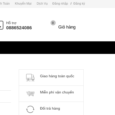
h Toán
Khuyến Mại
Dịch Vụ
Đăng nhập
/
Đăng ký
Hỗ trợ
0
Giỏ hàng
0886524086
Giao hàng toàn quốc
Miễn phí vận chuyển
Đổi trả hàng