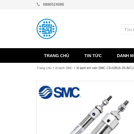
0886524086
TRANG CHỦ
TIN TỨC
DANH M
Trang chủ
Xi lanh SMC
Xi lanh khí nén SMC CDJ2B16-25-B/C