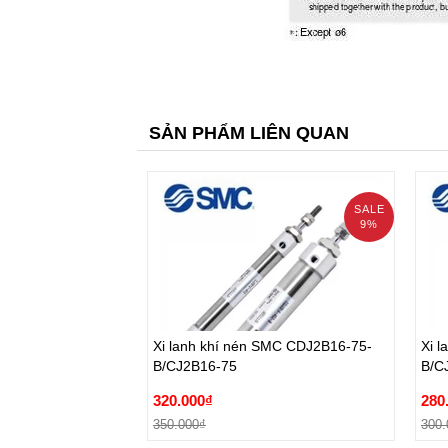
SẢN PHẨM LIÊN QUAN
SALE
9%
prev
Xi lanh khí nén SMC CDJ2B16-75-
Xi 
B/CJ2B16-75
B/C
Xi lanh khí nén SMC CDJ2B16-75-
Xi 
320.000₫
280
B/CJ2B16-75
B/C
350.000₫
300.
320.000₫
280
Đặt hàng
350.000₫
300.