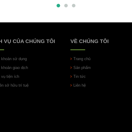
H VỤ CỦA CHÚNG TÔI
VỀ CHÚNG TÔI
u khoản sử dụng
Trang chủ
u khoản giao dịch
Sản phẩm
 vụ tiện ích
Tin tức
n sở hữu trí tuệ
Liên hệ