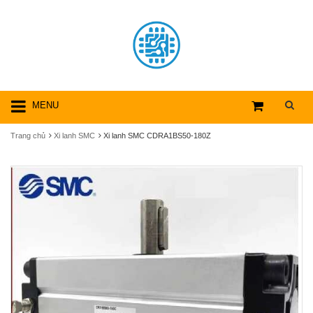
MENU
Trang chủ
Xi lanh SMC
Xi lanh SMC CDRA1BS50-180Z