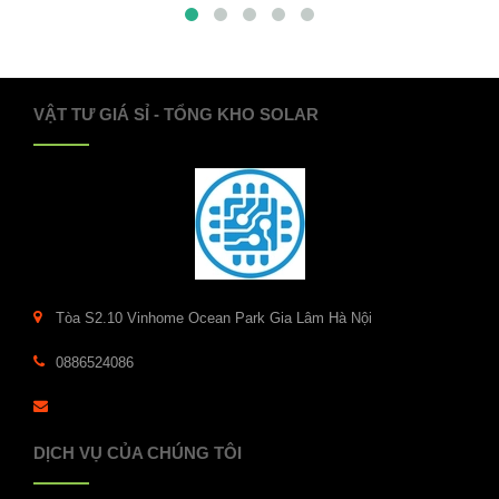
VẬT TƯ GIÁ SỈ - TỔNG KHO SOLAR
Tòa S2.10 Vinhome Ocean Park Gia Lâm Hà Nội
0886524086
DỊCH VỤ CỦA CHÚNG TÔI