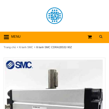
MENU
Trang chủ
Xi lanh SMC
Xi lanh SMC CDRA1BS32-90Z