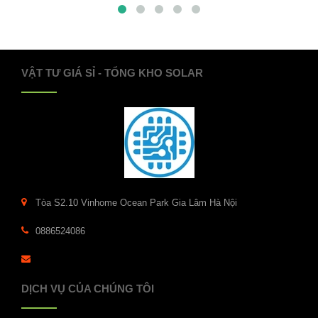
VẬT TƯ GIÁ SỈ - TỔNG KHO SOLAR
Tòa S2.10 Vinhome Ocean Park Gia Lâm Hà Nội
0886524086
DỊCH VỤ CỦA CHÚNG TÔI