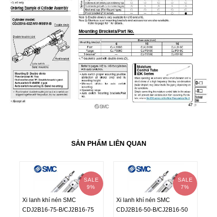
SẢN PHẨM LIÊN QUAN
SALE
SALE
9%
7%
Xi lanh khí nén SMC
Xi lanh khí nén SMC
Xi
CDJ2B16-75-B/CJ2B16-75
CDJ2B16-50-B/CJ2B16-50
CD
Xi lanh khí nén SMC
Xi lanh khí nén SMC
Xi