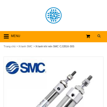
MENU
Trang chủ
Xi lanh SMC
Xi lanh khí nén SMC CJ2B16-30S