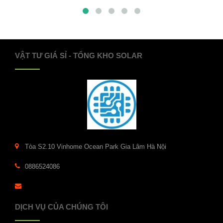
VẬT TƯ GIÁ SỈ - TỔNG KHO SOLAR
Tòa S2.10 Vinhome Ocean Park Gia Lâm Hà Nội
0886524086
DỊCH VỤ CỦA CHÚNG TÔI