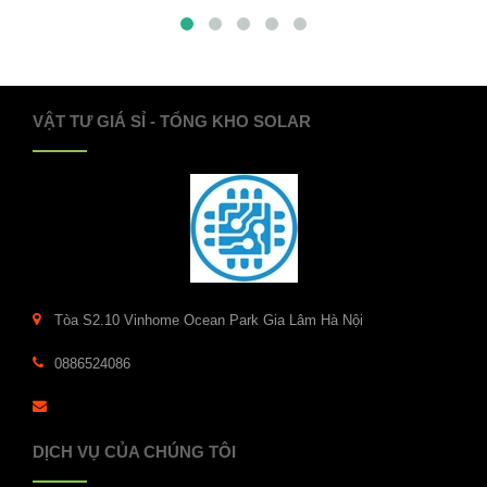
VẬT TƯ GIÁ SỈ - TỔNG KHO SOLAR
Tòa S2.10 Vinhome Ocean Park Gia Lâm Hà Nội
0886524086
DỊCH VỤ CỦA CHÚNG TÔI