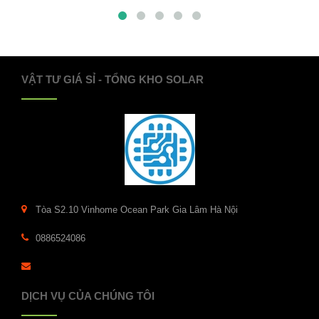
VẬT TƯ GIÁ SỈ - TỔNG KHO SOLAR
Tòa S2.10 Vinhome Ocean Park Gia Lâm Hà Nội
0886524086
DỊCH VỤ CỦA CHÚNG TÔI