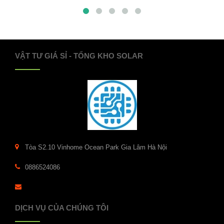
VẬT TƯ GIÁ SỈ - TỔNG KHO SOLAR
Tòa S2.10 Vinhome Ocean Park Gia Lâm Hà Nội
0886524086
DỊCH VỤ CỦA CHÚNG TÔI