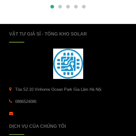
VẬT TƯ GIÁ SỈ - TỔNG KHO SOLAR
Tòa S2.10 Vinhome Ocean Park Gia Lâm Hà Nội
0886524086
DỊCH VỤ CỦA CHÚNG TÔI