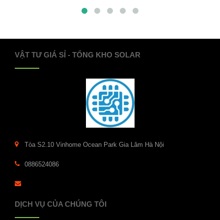
VẬT TƯ GIÁ SỈ - TỔNG KHO SOLAR
Tòa S2.10 Vinhome Ocean Park Gia Lâm Hà Nội
0886524086
DỊCH VỤ CỦA CHÚNG TÔI