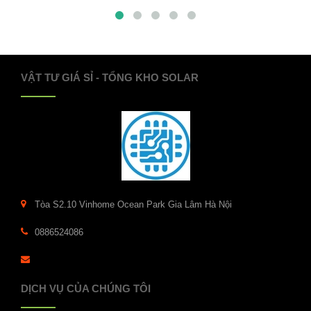
VẬT TƯ GIÁ SỈ - TỔNG KHO SOLAR
Tòa S2.10 Vinhome Ocean Park Gia Lâm Hà Nội
0886524086
DỊCH VỤ CỦA CHÚNG TÔI