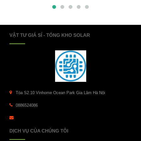
VẬT TƯ GIÁ SỈ - TỔNG KHO SOLAR
Tòa S2.10 Vinhome Ocean Park Gia Lâm Hà Nội
0886524086
DỊCH VỤ CỦA CHÚNG TÔI