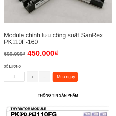
Module chỉnh lưu công suất SanRex
PK110F-160
450.000₫
600.000₫
SỐ LƯỢNG
Mua ngay
THÔNG TIN SẢN PHẨM