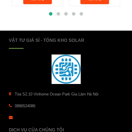
VẬT TƯ GIÁ SỈ - TỔNG KHO SOLAR
Tòa S2.10 Vinhome Ocean Park Gia Lâm Hà Nội
0886524086
DỊCH VỤ CỦA CHÚNG TÔI