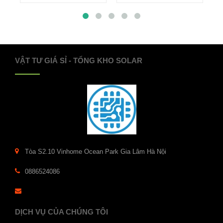
VẬT TƯ GIÁ SỈ - TỔNG KHO SOLAR
Tòa S2.10 Vinhome Ocean Park Gia Lâm Hà Nội
0886524086
DỊCH VỤ CỦA CHÚNG TÔI