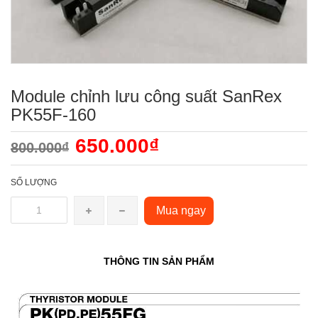
Module chỉnh lưu công suất SanRex
PK55F-160
650.000₫
800.000₫
SỐ LƯỢNG
Mua ngay
THÔNG TIN SẢN PHẨM