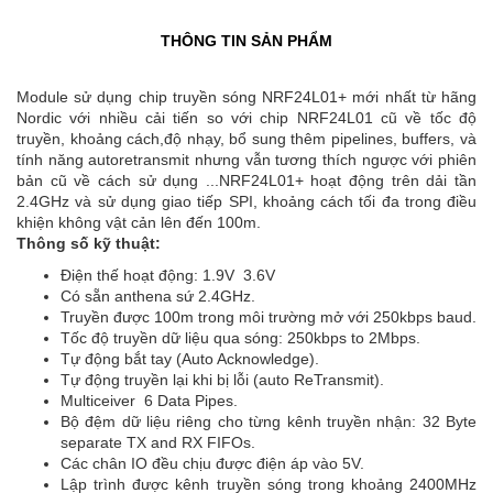
THÔNG TIN SẢN PHẨM
Module sử dụng chip truyền sóng NRF24L01+ mới nhất từ hãng
Nordic với nhiều cải tiến so với chip NRF24L01 cũ về tốc độ
truyền, khoảng cách,độ nhạy, bổ sung thêm pipelines, buffers, và
tính năng auto­retransmit nhưng vẫn tương thích ngược với phiên
bản cũ về cách sử dụng ...NRF24L01+ hoạt động trên dải tần
2.4GHz và sử dụng giao tiếp SPI, khoảng cách tối đa trong điều
khiện không vật cản lên đến 100m.
Thông số kỹ thuật:
Điện thế hoạt động: 1.9V ­ 3.6V
Có sẵn anthena sứ 2.4GHz.
Truyền được 100m trong môi trường mở với 250kbps baud.
Tốc độ truyền dữ liệu qua sóng: 250kbps to 2Mbps.
Tự động bắt tay (Auto Acknowledge).
Tự động truyền lại khi bị lỗi (auto Re­Transmit).
Multiceiver ­ 6 Data Pipes.
Bộ đệm dữ liệu riêng cho từng kênh truyền nhận: 32 Byte
separate TX and RX FIFOs.
Các chân IO đều chịu được điện áp vào 5V.
Lập trình được kênh truyền sóng trong khoảng 2400MHz