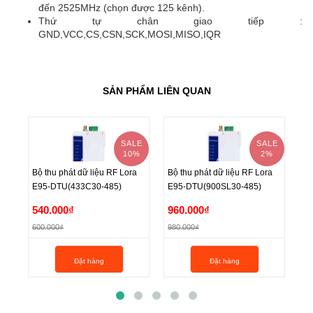
đến 2525MHz (chọn được 125 kênh).
Thứ tự chân giao tiếp :
GND,VCC,CS,CSN,SCK,MOSI,MISO,IQR
SẢN PHẨM LIÊN QUAN
SALE
SALE
10%
2%
Bộ thu phát dữ liệu RF Lora
Bộ thu phát dữ liệu RF Lora
Bộ
E95-DTU(433C30-485)
E95-DTU(900SL30-485)
E9
Bộ thu phát dữ liệu RF Lora
Bộ thu phát dữ liệu RF Lora
Bộ
540.000₫
960.000₫
8
E95-DTU(433C30-485)
E95-DTU(900SL30-485)
E9
600.000₫
980.000₫
92
540.000₫
960.000₫
8
Đặt hàng
Đặt hàng
600.000₫
980.000₫
92