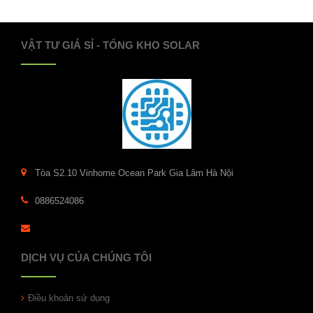
VẬT TƯ GIÁ SỈ - TỔNG KHO SOLAR
Tòa S2.10 Vinhome Ocean Park Gia Lâm Hà Nội
0886524086
DỊCH VỤ CỦA CHÚNG TÔI
Điều khoản sử dụng