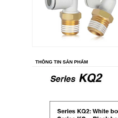
THÔNG TIN SẢN PHẨM