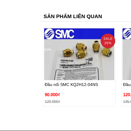
SẢN PHẨM LIÊN QUAN
SALE
25%
prev
Đầu nối SMC KQ2H12-04NS
Đầu
90.000₫
120
Đầu nối SMC KQ2H12-04NS
Đầu
120.000₫
135.
90.000₫
120
Đặt hàng
120.000₫
135.