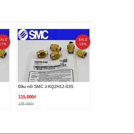
SALE
SALE
17%
15%
next
Đầu nối SMC J-KQ2H12-03S
Đầu nối SMC KQ2
115.000₫
115.000₫
Đầu nối SMC J-KQ2H12-03S
Đầu nối SMC KQ2
135.000₫
135.000₫
115.000₫
115.000₫
Đặt hàng
Đặt 
135.000₫
135.000₫