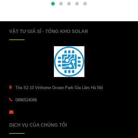
VẬT TƯ GIÁ SỈ - TỔNG KHO SOLAR
Tòa S2.10 Vinhome Ocean Park Gia Lâm Hà Nội
0886524086
DỊCH VỤ CỦA CHÚNG TÔI