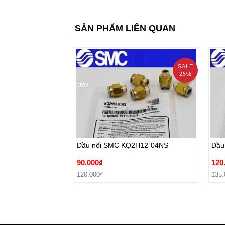
SẢN PHẨM LIÊN QUAN
SALE
25%
prev
Đầu nối SMC KQ2H12-04NS
Đầu
90.000₫
120
Đầu nối SMC KQ2H12-04NS
Đầu
120.000₫
135.
90.000₫
120
Đặt hàng
120.000₫
135.