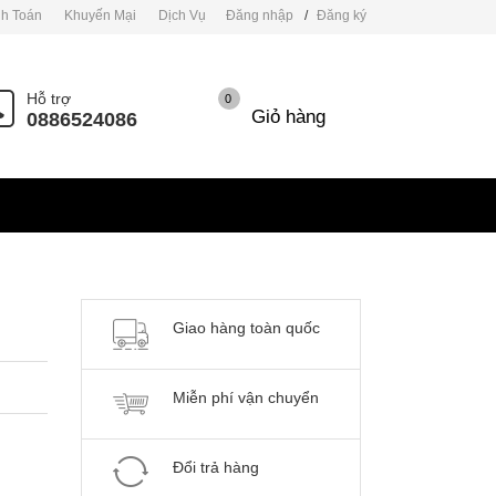
h Toán
Khuyến Mại
Dịch Vụ
Đăng nhập
/
Đăng ký
Hỗ trợ
0
Giỏ hàng
0886524086
Giao hàng toàn quốc
Miễn phí vận chuyển
Đổi trả hàng