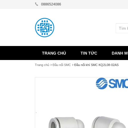
0886524086
TRANG CHỦ
TIN TỨC
DANH M
Trang chủ
Đầu nối SMC
Đầu nối khí SMC KQ2L08-02AS