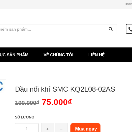
Than
ỤC SẢN PHẨM
VỀ CHÚNG TÔI
LIÊN HỆ
Đầu nối khí SMC KQ2L08-02AS
75.000₫
100.000₫
SỐ LƯỢNG
Mua ngay