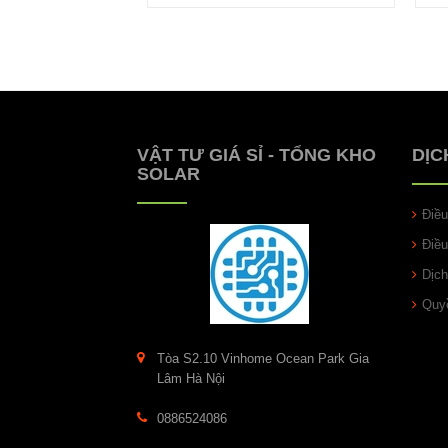
VẬT TƯ GIÁ SỈ - TỔNG KHO
DỊC
SOLAR
Điề
Điề
Dịch
Quyề
Tòa S2.10 Vinhome Ocean Park Gia
Lâm Hà Nội
0886524086