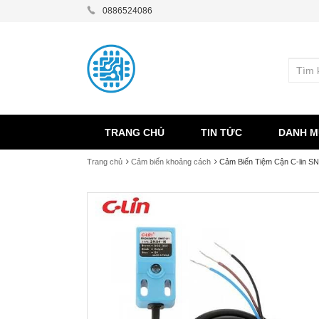
0886524086
TRANG CHỦ
TIN TỨC
DANH M
Trang chủ
Cảm biến khoảng cách
Cảm Biến Tiệm Cận C-lin S