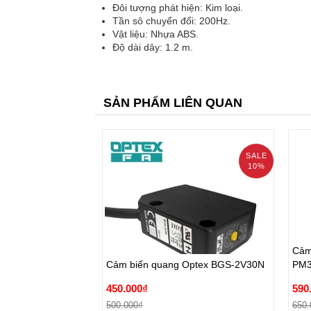
Đôi tượng phát hiện: Kim loại.
Tần sô chuyển đổi: 200Hz.
Vật liệu: Nhựa ABS.
Độ dài dây: 1.2 m.
SẢN PHẨM LIÊN QUAN
SALE
10%
prev
Cảm
Cảm biến quang Optex BGS-2V30N
PM3
Cảm
450.000₫
590
Cảm biến quang Optex BGS-2V30N
PM3
500.000₫
650.
450.000₫
590
Đặt hàng
500.000₫
650.