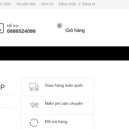
h Toán
Khuyến Mại
Dịch Vụ
Đăng nhập
/
Đăng ký
Hỗ trợ
0
Giỏ hàng
0886524086
Giao hàng toàn quốc
NP
Miễn phí vận chuyển
Đổi trả hàng