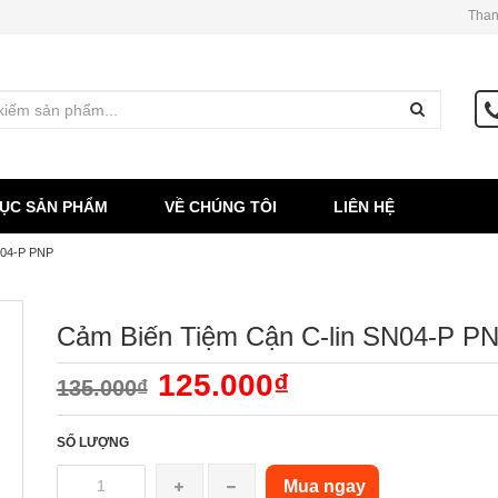
Than
ỤC SẢN PHẨM
VỀ CHÚNG TÔI
LIÊN HỆ
N04-P PNP
Cảm Biến Tiệm Cận C-lin SN04-P P
125.000₫
135.000₫
SỐ LƯỢNG
Mua ngay