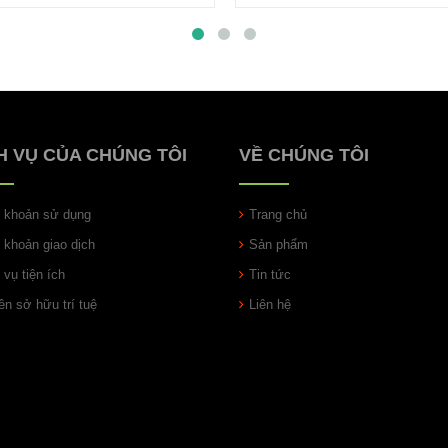
H VỤ CỦA CHÚNG TÔI
VỀ CHÚNG TÔI
u khoản sử dụng
Trang chủ
u khoản giao dịch
Sản phẩm
 vụ tiện ích
Tin tức
n sở hữu trí tuệ
Liên hệ