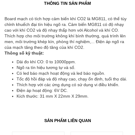
THÔNG TIN SẢN PHẨM
Board mạch có tích hợp cảm biến khí CO2 là MG­811, có thể tùy
chỉnh khuếch đại tín hiệu ngõ ra. Cảm biến MG­811 có độ nhạy
cao với khí CO2 và độ nhạy thấp hơn với Alcohol và khí CO.
Thích hợp cho môi trường không khí bình thường, quá trình lên
men, môi trường khép kín, phòng thí nghiệm,... Điện áp ngõ ra
của mạch tăng theo độ tăng của khí CO2.
Thông số kỹ thuật:
Dải đo khí CO: 0 to 10000ppm.
Ngõ ra tín hiệu tương tự và số.
Có led báo mạch hoạt động và led báo nguồn.
Tốc độ hồi đáp và độ nhạy cao, chạy ổn định, tuổi thọ dài.
Thích hợp với các ứng dụng có sử dụng vi điều khiển.
Điện áp hoạt động: 6V DC.
Kích thước: 31 mm X 22mm X 29mm.
SẢN PHẨM LIÊN QUAN