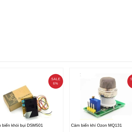
SALE
6%
 biến khói bụi DSM501
Cảm biến khí Ozon MQ131
.000₫
460.000₫
 biến khói bụi DSM501
Cảm biến khí Ozon MQ131
000₫
500.000₫