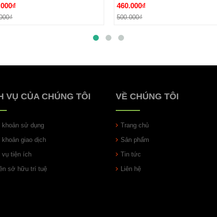
.000₫
460.000₫
Đặt hàng
Đặt hàng
000₫
500.000₫
H VỤ CỦA CHÚNG TÔI
VỀ CHÚNG TÔI
u khoản sử dụng
Trang chủ
u khoản giao dịch
Sản phẩm
 vụ tiện ích
Tin tức
n sở hữu trí tuệ
Liên hệ