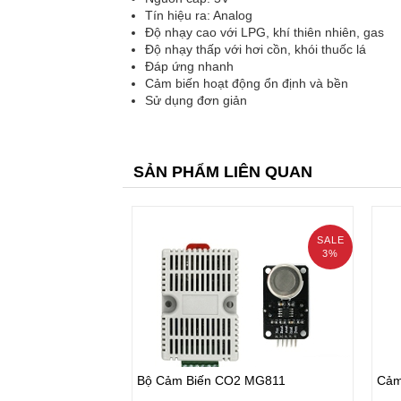
Tín hiệu ra: Analog
Độ nhạy cao với LPG, khí thiên nhiên, gas
Độ nhạy thấp với hơi cồn, khói thuốc lá
Đáp ứng nhanh
Cảm biến hoạt động ổn định và bền
Sử dụng đơn giản
SẢN PHẨM LIÊN QUAN
SALE
3%
prev
Bộ Cảm Biến CO2 MG811
Cảm
1.360.000₫
155
Bộ Cảm Biến CO2 MG811
Cảm
1.400.000₫
165.