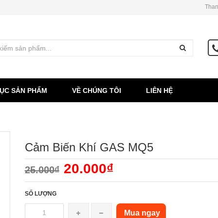
Than
ỤC SẢN PHẨM
VỀ CHÚNG TÔI
LIÊN HỆ
Cảm Biến Khí GAS MQ5
20.000₫
25.000₫
SỐ LƯỢNG
Mua ngay