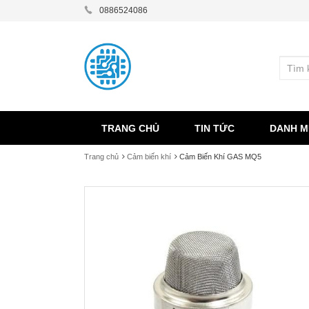
0886524086
TRANG CHỦ
TIN TỨC
DANH M
Trang chủ
Cảm biến khí
Cảm Biến Khí GAS MQ5