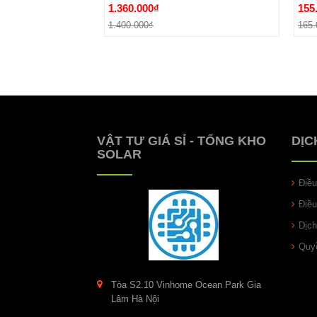
1.360.000₫
155
Đặt hàng
1.400.000₫
165.
VẬT TƯ GIÁ SỈ - TỔNG KHO
DỊC
SOLAR
Điề
Điề
Dịch
Quyề
Tòa S2.10 Vinhome Ocean Park Gia
Lâm Hà Nội