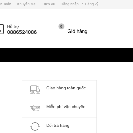
h Toán
Khuyến Mại
Dịch Vụ
Đăng nhập
/
Đăng ký
Hỗ trợ
0
Giỏ hàng
0886524086
Giao hàng toàn quốc
Miễn phí vận chuyển
Đổi trả hàng