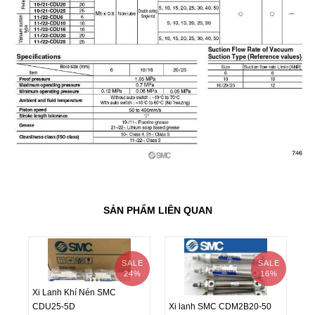
SẢN PHẨM LIÊN QUAN
SALE
SALE
24%
16%
Xi Lanh Khí Nén SMC
CDU25-5D
Xi lanh SMC CDM2B20-50
Xi
Xi Lanh Khí Nén SMC