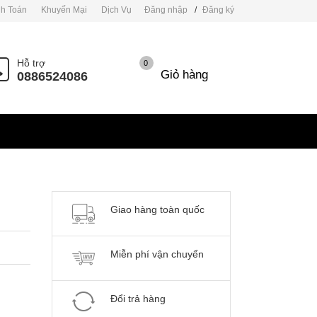
h Toán
Khuyến Mại
Dịch Vụ
Đăng nhập
/
Đăng ký
Hỗ trợ
0
Giỏ hàng
0886524086
Giao hàng toàn quốc
Miễn phí vận chuyển
Đổi trả hàng