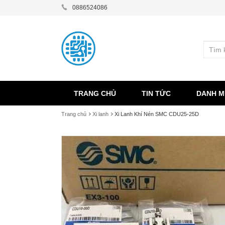
0886524086
TRANG CHỦ
TIN TỨC
DANH M
Trang chủ
Xi lanh
Xi Lanh Khí Nén SMC CDU25-25D