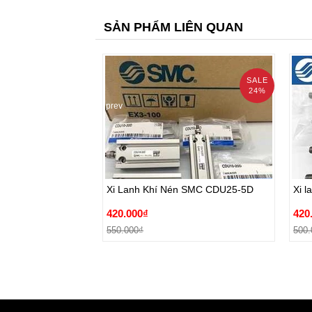
SẢN PHẨM LIÊN QUAN
SALE
24%
prev
Xi Lanh Khí Nén SMC CDU25-5D
Xi 
420.000₫
420
Xi Lanh Khí Nén SMC CDU25-5D
Xi 
550.000₫
500.
420.000₫
420
Đặt hàng
550.000₫
500.