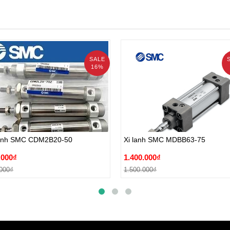
SALE
16%
lanh SMC CDM2B20-50
Xi lanh SMC MDBB63-75
.000₫
1.400.000₫
lanh SMC CDM2B20-50
Xi lanh SMC MDBB63-75
000₫
1.500.000₫
.000₫
1.400.000₫
Đặt hàng
Đặt hàng
000₫
1.500.000₫