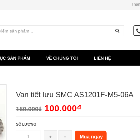
Than
ỤC SẢN PHẨM
VỀ CHÚNG TÔI
LIÊN HỆ
Van tiết lưu SMC AS1201F-M5-06A
100.000₫
150.000₫
SỐ LƯỢNG
Mua ngay