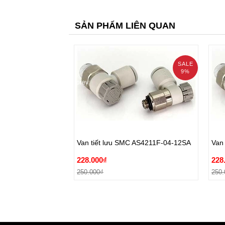
SẢN PHẨM LIÊN QUAN
SALE
9%
prev
Van tiết lưu SMC AS4211F-04-12SA
Van
228.000₫
228
Van tiết lưu SMC AS4211F-04-12SA
Van
250.000₫
250.
228.000₫
228
Đặt hàng
250.000₫
250.