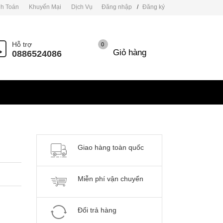
h Toán
Khuyến Mại
Dịch Vụ
Đăng nhập
/
Đăng ký
Hỗ trợ
0
Giỏ hàng
0886524086
Giao hàng toàn quốc
Miễn phí vận chuyển
Đổi trả hàng