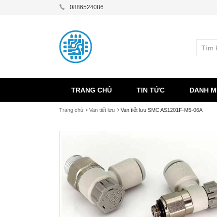
0886524086
TRANG CHỦ
TIN TỨC
DANH M
Trang chủ
Van tiết lưu
Van tiết lưu SMC AS1201F-M5-06A