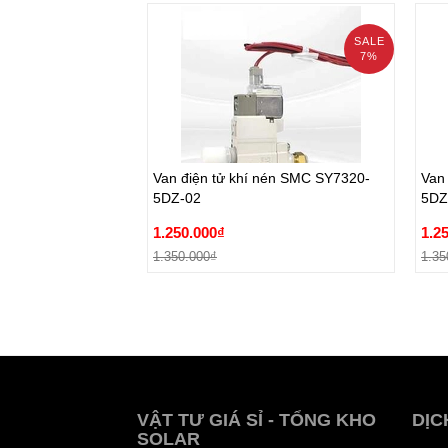
SALE
7%
prev
Van điện tử khí nén SMC SY7320-
Van
5DZ-02
5DZ
Van điện tử khí nén SMC SY7320-
Van
1.250.000₫
1.2
5DZ-02
5DZ
1.350.000₫
1.35
1.250.000₫
1.2
Đặt hàng
1.350.000₫
1.35
VẬT TƯ GIÁ SỈ - TỔNG KHO
DỊC
SOLAR