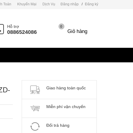
h Toán
Khuyến Mại
Dịch Vụ
Đăng nhập
/
Đăng ký
Hỗ trợ
0
Giỏ hàng
0886524086
Giao hàng toàn quốc
ZD-
Miễn phí vận chuyển
Đổi trả hàng