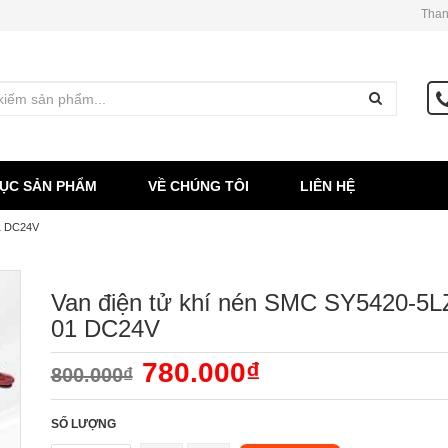
Than
ỤC SẢN PHẨM
VỀ CHÚNG TÔI
LIÊN HỆ
1 DC24V
Van điện tử khí nén SMC SY5420-5L
01 DC24V
780.000₫
800.000₫
SỐ LƯỢNG