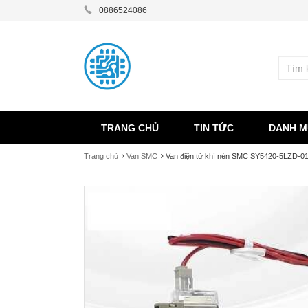
0886524086
TRANG CHỦ
TIN TỨC
DANH M
Trang chủ
Van SMC
Van điện tử khí nén SMC SY5420-5LZD-0