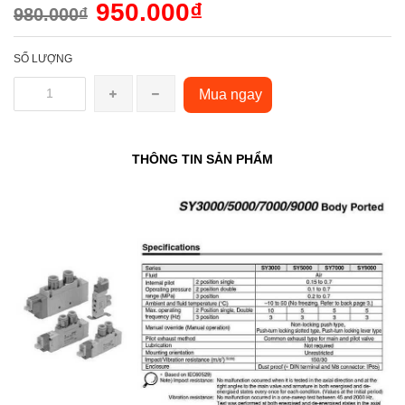
950.000₫
980.000₫
SỐ LƯỢNG
Mua ngay
THÔNG TIN SẢN PHẨM