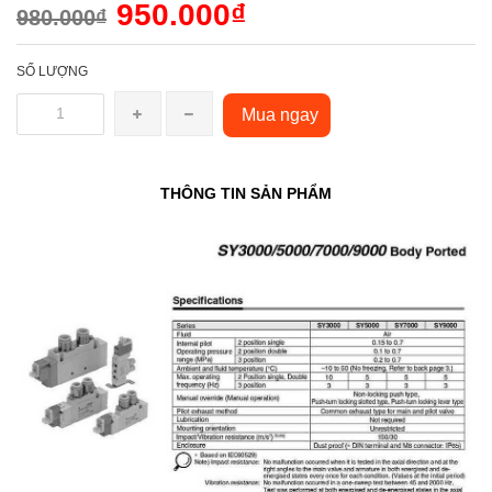
950.000₫
980.000₫
SỐ LƯỢNG
Mua ngay
THÔNG TIN SẢN PHẨM