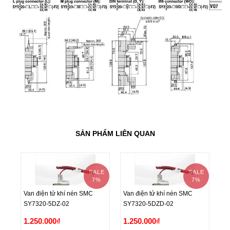
SẢN PHẨM LIÊN QUAN
SALE
SALE
7%
7%
Van điện tử khí nén SMC
Van điện tử khí nén SMC
Va
SY7320-5DZ-02
SY7320-5DZD-02
SY
Van điện tử khí nén SMC
Van điện tử khí nén SMC
Va
1.250.000₫
1.250.000₫
1
SY7320-5DZ-02
SY7320-5DZD-02
SY