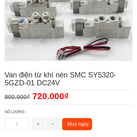
Van điện từ khí nén SMC SY5320-
5GZD-01 DC24V
720.000₫
800.000₫
SỐ LƯỢNG
Mua ngay