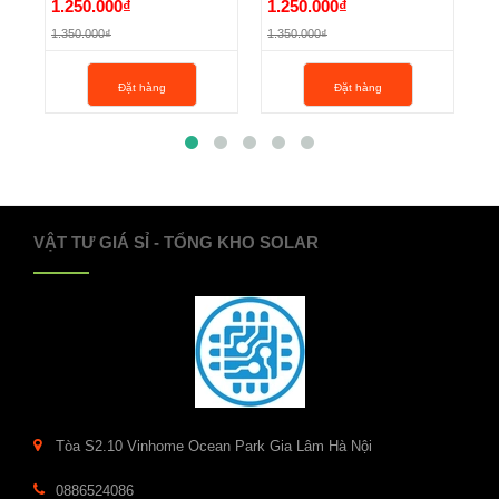
1.250.000₫
1.250.000₫
1
SY7320-5DZ-02
SY7320-5DZD-02
SY
1.350.000₫
1.350.000₫
1.
1.250.000₫
1.250.000₫
1
Đặt hàng
Đặt hàng
1.350.000₫
1.350.000₫
1.
VẬT TƯ GIÁ SỈ - TỔNG KHO SOLAR
Tòa S2.10 Vinhome Ocean Park Gia Lâm Hà Nội
0886524086