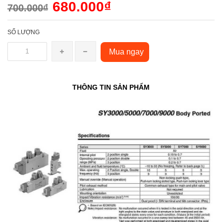
680.000₫
700.000₫
SỐ LƯỢNG
Mua ngay
THÔNG TIN SẢN PHẨM