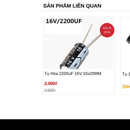
SẢN PHẨM LIÊN QUAN
SALE
20%
prev
Tụ Hóa 2200uF 16V 10x20MM
Tụ 
2.000₫
Tụ Hóa 2200uF 16V 10x20MM
Tụ 
250
2.500₫
2.000₫
250
Đặt hàng
2.500₫