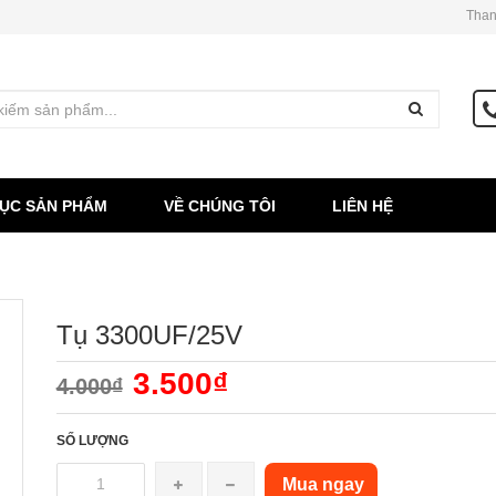
Than
ỤC SẢN PHẨM
VỀ CHÚNG TÔI
LIÊN HỆ
Tụ 3300UF/25V
3.500₫
4.000₫
SỐ LƯỢNG
Mua ngay