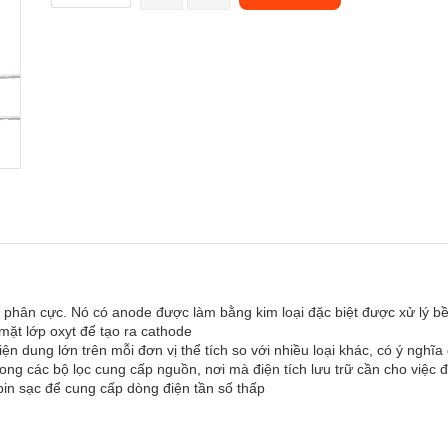
ó phân cực. Nó có anode được làm bằng kim loại đặc biệt được xử lý bề
mặt lớp oxyt để tạo ra cathode
ện dung lớn trên mỗi đơn vị thể tích so với nhiều loại khác, có ý nghĩ
g các bộ lọc cung cấp nguồn, nơi mà điện tích lưu trữ cần cho việc đi
 pin sạc để cung cấp dòng điện tần số thấp