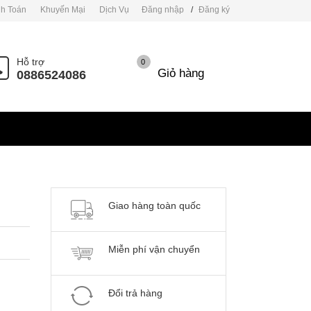
h Toán
Khuyến Mại
Dịch Vụ
Đăng nhập
/
Đăng ký
Hỗ trợ
0
Giỏ hàng
0886524086
Giao hàng toàn quốc
Miễn phí vận chuyển
Đổi trả hàng