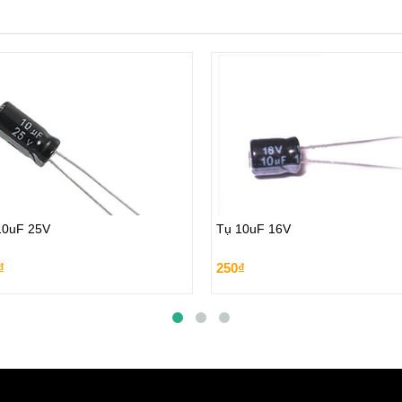
10uF 25V
Tụ 10uF 16V
10uF 25V
Tụ 10uF 16V
₫
250₫
₫
250₫
Đặt hàng
Đặt hàng