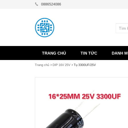
0886524086
TRANG CHỦ
TIN TỨC
DANH M
Trang chủ
DIP 16V 25V
Tụ 3300UF/25V