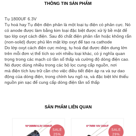
THÔNG TIN SẢN PHẨM
Tụ 1800UF 6.3V
Tụ hoá hay Tụ điện điện phân là một loại tụ điện có phân cực. Nó
có anode được làm bằng kim loại đặc biệt được xử lý bề mặt để
tạo lớp oxyt cách điện. Sau đó chất điện phân rắn hoặc không rắn
(non-solid) được phủ lên mặt lớp oxyt để tạo ra cathode
Do lớp oxyt cách điện cực mỏng, tụ hoá đạt được điện dung lớn
trên mỗi đơn vị thể tích so với nhiều loại khác, có ý nghĩa quan
trọng trong các mạch có tần số thấp và cường độ dòng điện cao.
Nó được dùng nhiều trong các bộ lọc cung cấp nguồn, nơi
mà điện tích lưu trữ cần cho việc điều tiết điện áp ra và sự dao
động của dòng điện, trong chỉnh lưu ngõ ra, và đặc biệt khi thiếu
nguồn pin sạc để cung cấp dòng điện tần số thấp
SẢN PHẨM LIÊN QUAN
SALE
SALE
25%
29%