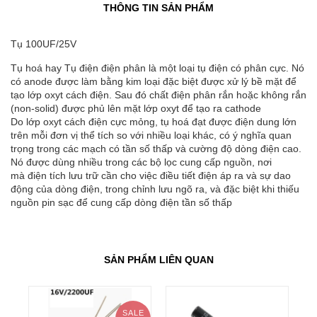
THÔNG TIN SẢN PHẨM
Tụ 100UF/25V
Tụ hoá hay Tụ điện điện phân là một loại tụ điện có phân cực. Nó
có anode được làm bằng kim loại đặc biệt được xử lý bề mặt để
tạo lớp oxyt cách điện. Sau đó chất điện phân rắn hoặc không rắn
(non-solid) được phủ lên mặt lớp oxyt để tạo ra cathode
Do lớp oxyt cách điện cực mỏng, tụ hoá đạt được điện dung lớn
trên mỗi đơn vị thể tích so với nhiều loại khác, có ý nghĩa quan
trọng trong các mạch có tần số thấp và cường độ dòng điện cao.
Nó được dùng nhiều trong các bộ lọc cung cấp nguồn, nơi
mà điện tích lưu trữ cần cho việc điều tiết điện áp ra và sự dao
động của dòng điện, trong chỉnh lưu ngõ ra, và đặc biệt khi thiếu
nguồn pin sạc để cung cấp dòng điện tần số thấp
SẢN PHẨM LIÊN QUAN
SALE