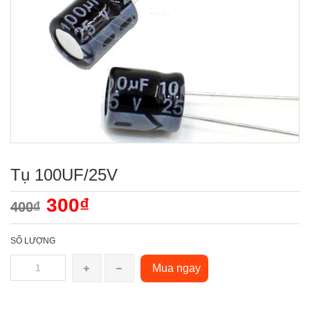
Tụ 100UF/25V
300₫
400₫
SỐ LƯỢNG
Mua ngay