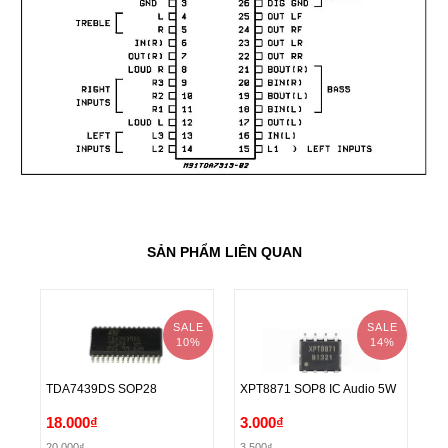
SẢN PHẨM LIÊN QUAN
SALE
SALE
10%
14%
TD
TDA7439DS SOP28
XPT8871 SOP8 IC Audio 5W
Cl
TD
TDA7439DS SOP28
XPT8871 SOP8 IC Audio 5W
18.000₫
3.000₫
1
Cl
20.000₫
3.500₫
11