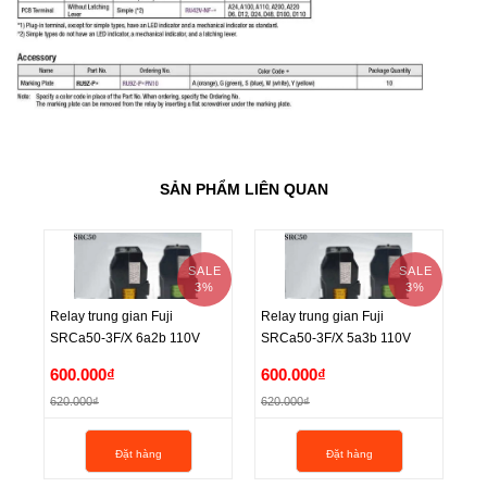
SẢN PHẨM LIÊN QUAN
SALE
SALE
3%
3%
Relay trung gian Fuji
Relay trung gian Fuji
Re
SRCa50-3F/X 6a2b 110V
SRCa50-3F/X 5a3b 110V
SR
Relay trung gian Fuji
Relay trung gian Fuji
Re
600.000₫
600.000₫
6
SRCa50-3F/X 6a2b 110V
SRCa50-3F/X 5a3b 110V
SR
620.000₫
620.000₫
62
600.000₫
600.000₫
6
Đặt hàng
Đặt hàng
620.000₫
620.000₫
62