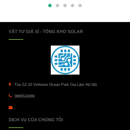
VẬT TƯ GIÁ SỈ - TỔNG KHO SOLAR
Tòa S2.10 Vinhome Ocean Park Gia Lâm Hà Nội
0886524086
DỊCH VỤ CỦA CHÚNG TÔI