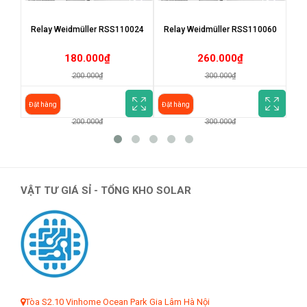
Relay Weidmüller RSS110024
Relay Weidmüller RSS110060
Re
180.000₫
260.000₫
Relay Weidmüller RSS110024
Relay Weidmüller RSS110060
Re
200.000₫
300.000₫
180.000₫
260.000₫
Đặt hàng
Đặt hàng
Đặt
200.000₫
300.000₫
VẬT TƯ GIÁ SỈ - TỔNG KHO SOLAR
Tòa S2.10 Vinhome Ocean Park Gia Lâm Hà Nội